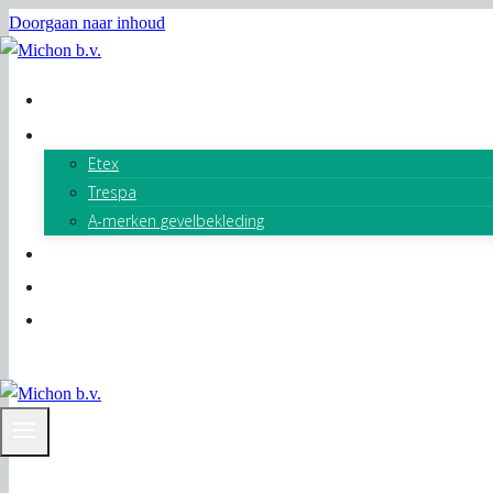
Doorgaan naar inhoud
Home
Producten
Etex
Trespa
A-merken gevelbekleding
Projecten
Over Ons
Contact
T 0347 - 320 630